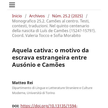
Inicio
/
Archivos
/
Núm. 25.2 (2025)
/
Monografico 25.2. Camões al centro. Testi,
contesti, traduzioni. Nel quinto centenario
della nascita di Luís de Camões (1524?-1579?).
Coord. Valeria Tocco e Sofia Morabito
Aquela cativa: o motivo da
escrava estrangeira entre
Ausónio e Camões
Matteo Rei
Dipartimento di Lingue e Letterature Straniere e Culture
Moderne, Università di Torino
https://doi.org/10.13135/1594-
DOI: