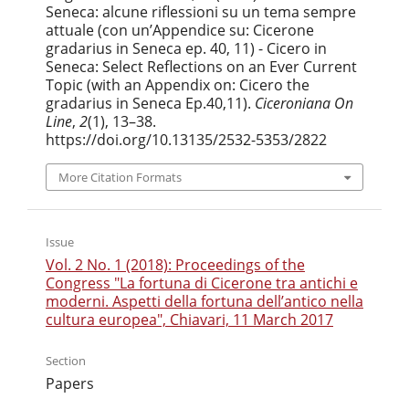
Seneca: alcune riflessioni su un tema sempre
attuale (con un’Appendice su: Cicerone
gradarius in Seneca ep. 40, 11) - Cicero in
Seneca: Select Reflections on an Ever Current
Topic (with an Appendix on: Cicero the
gradarius in Seneca Ep.40,11).
Ciceroniana On
Line
,
2
(1), 13–38.
https://doi.org/10.13135/2532-5353/2822
More Citation Formats
Issue
Vol. 2 No. 1 (2018): Proceedings of the
Congress "La fortuna di Cicerone tra antichi e
moderni. Aspetti della fortuna dell’antico nella
cultura europea", Chiavari, 11 March 2017
Section
Papers