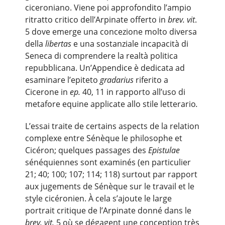
ciceroniano. Viene poi approfondito l’ampio
ritratto critico dell’Arpinate offerto in
brev. vit
.
5 dove emerge una concezione molto diversa
della
libertas
e una sostanziale incapacità di
Seneca di comprendere la realtà politica
repubblicana. Un’Appendice è dedicata ad
esaminare l’epiteto
gradarius
riferito a
Cicerone in
ep.
40, 11 in rapporto all’uso di
metafore equine applicate allo stile letterario
.
L’essai traite de certains aspects de la relation
complexe entre Sénèque le philosophe et
Cicéron; quelques passages des
Epistulae
sénéquiennes sont examinés (en particulier
21; 40; 100; 107; 114; 118) surtout par rapport
aux jugements de Sénèque sur le travail et le
style cicéronien. À cela s’ajoute le large
portrait critique de l’Arpinate donné dans le
brev. vit.
5 où se dégagent une conception très