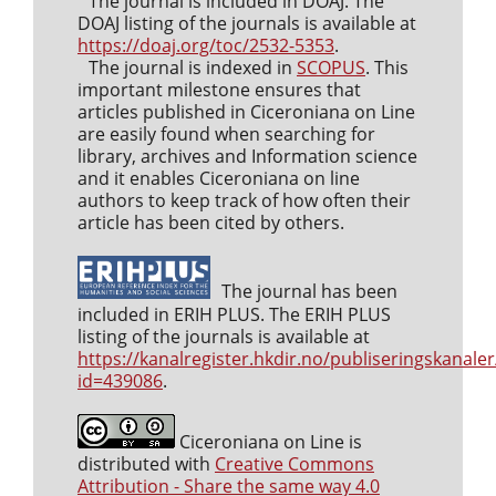
The journal is included in DOAJ. The
DOAJ listing of the journals is available at
https://doaj.org/toc/2532-5353
.
The journal is indexed in
SCOPUS
. This
important milestone ensures that
articles published in Ciceroniana on Line
are easily found when searching for
library, archives and Information science
and it enables Ciceroniana on line
authors to keep track of how often their
article has been cited by others.
The journal has been
included in ERIH PLUS. The ERIH PLUS
listing of the journals is available at
https://kanalregister.hkdir.no/publiseringskanaler
id=439086
.
Ciceroniana on Line is
distributed with
Creative Commons
Attribution - Share the same way 4.0