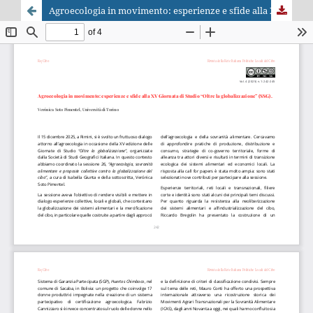
Agroecologia in movimento: esperienze e sfide alla XV Giornata di Studio “Oltre la globalizzazione” (SSG).