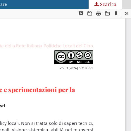
Scarica
tare