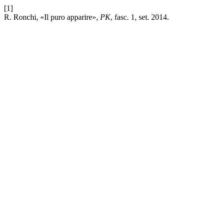
[1]
R. Ronchi, «Il puro apparire»,
PK
, fasc. 1, set. 2014.