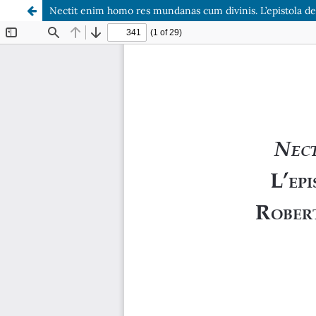
Nectit enim homo res mundanas cum divinis. L’epistola ded