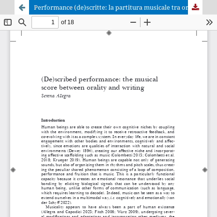
Performance (de)scritte: la partitura musicale tra oralità e scrittura