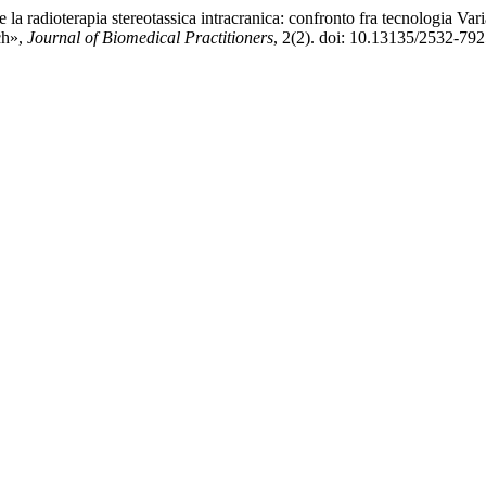
 la radioterapia stereotassica intracranica: confronto fra tecnologia V
ch»,
Journal of Biomedical Practitioners
, 2(2). doi: 10.13135/2532-79