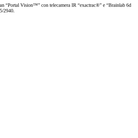
arian “Portal Vision™” con telecamera IR “exactrac®” e “Brainlab 6d
25/2940.