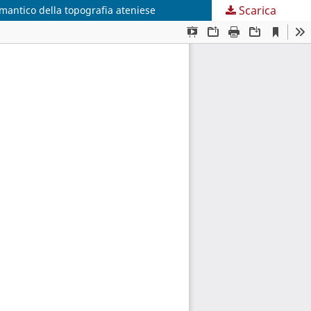
Scarica
emantico della topografia ateniese