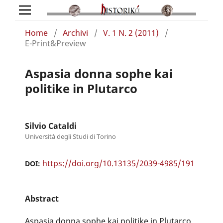
Home
/
Archivi
/
V. 1 N. 2 (2011)
/
E-Print&Preview
Aspasia donna sophe kai
politike in Plutarco
Silvio Cataldi
Università degli Studi di Torino
https://doi.org/10.13135/2039-4985/191
DOI:
Abstract
Aspasia donna sophe kai politike in Plutarco