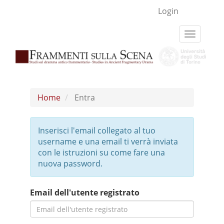
Navigazione
Login
principale
Contenuto
Toggle
principale
navigati
Barra
laterale
Home
Entra
Inserisci l'email collegato al tuo
username e una email ti verrà inviata
con le istruzioni su come fare una
nuova password.
Email dell'utente registrato