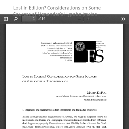
Ritorna
Lost in Edition? Considerations on Some
ai
Sources of Menander’s Hypobolimaios
dettagli
dell'articolo
Scarica
Scaric
PDF