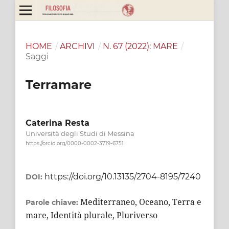
HOME
/
ARCHIVI
/
N. 67 (2022): MARE
/
Saggi
Terramare
Caterina Resta
Università degli Studi di Messina
https://orcid.org/0000-0002-3719-6751
https://doi.org/10.13135/2704-8195/7240
DOI:
Mediterraneo, Oceano, Terra e
Parole chiave:
mare, Identità plurale, Pluriverso