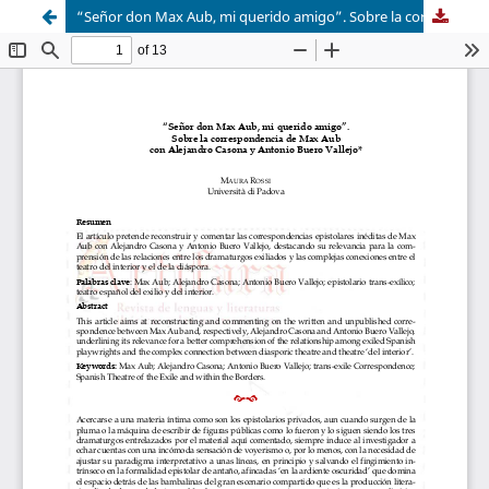
“Señor don Max Aub, mi querido amigo”. Sobre la correspondencia de Max Aub con Alejandro Casona y Antonio Buero Vallejo