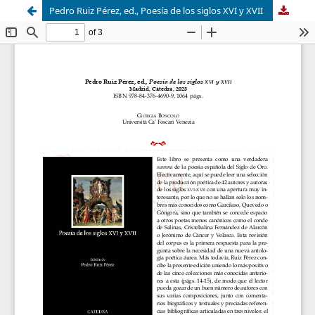
Pedro Ruiz Pérez, ed., Poesía de los siglos XVI y XVII