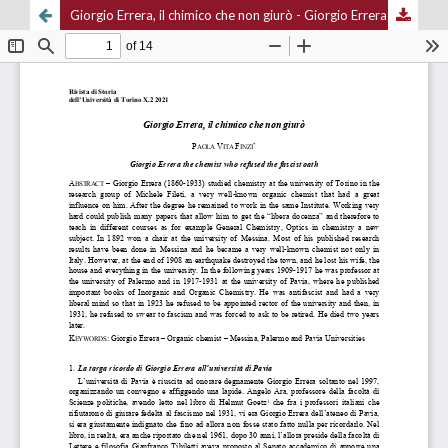
Giorgio Errera, il chimico che non giurò - Giorgio Errera the chemist who refused the fascist oath