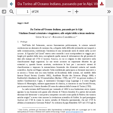
Da Torino all'Oceano Indiano, passando per le Alpi. Vitaliano Donati scienziato e viaggiatore, alle origini della scienza moderna - From Turin to the Indian Ocean, through the Alps. V. Donati Naturalist and Explorer, at the Origins of Modern Science