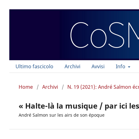
Ultimo fascicolo
Archivi
Avvisi
Info
Home
/
Archivi
/
N. 19 (2021): André Salmon éc
« Halte-là la musique / par ici l
André Salmon sur les airs de son époque