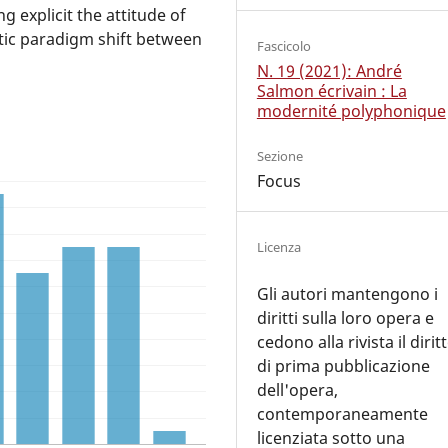
 explicit the attitude of
etic paradigm shift between
Fascicolo
N. 19 (2021): André
Salmon écrivain : La
modernité polyphonique
Sezione
Focus
Licenza
Gli autori mantengono i
diritti sulla loro opera e
cedono alla rivista il dirit
di prima pubblicazione
dell'opera,
contemporaneamente
licenziata sotto una