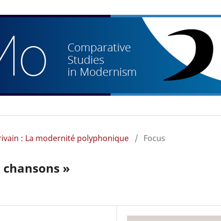
rivain : La modernité polyphonique
/
Focus
es chansons »